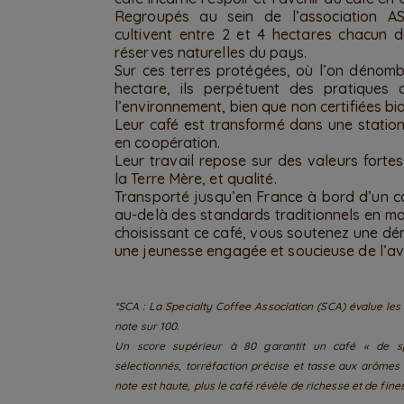
Regroupés au sein de l’association A
cultivent entre 2 et 4 hectares chacun 
réserves naturelles du pays.
Sur ces terres protégées, où l’on dénom
hectare, ils perpétuent des pratiques 
l’environnement, bien que non certifiées bi
Leur café est transformé dans une station
en coopération.
Leur travail repose sur des valeurs fortes 
la Terre Mère, et qualité.
Transporté jusqu’en France à bord d’un ca
au-delà des standards traditionnels en mat
choisissant ce café, vous soutenez une dé
une jeunesse engagée et soucieuse de l’ave
*SCA : La Specialty Coffee Association (SCA) évalue les 
note sur 100.
Un score supérieur à 80 garantit un café « de sp
sélectionnés, torréfaction précise et tasse aux arômes 
note est haute, plus le café révèle de richesse et de fine