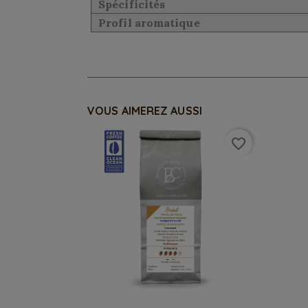
Spécificités
Profil aromatique
VOUS AIMEREZ AUSSI
favorite_border
Aperçu rapide