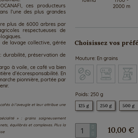
SOCANAFI, ces producteurs
2000 m
dans l’une des plus grandes
bre plus de 6000 arbres par
agricoles respectueuses de
ologiques.
Choisissez vos préf
 de lavage collective, gérée
: durabilité, préservation de
Mouture
En grains
rgo à voile, ce café va bien
ière d’écoresponsabilité. En
marche pionnière, portée par
nir.
Poids
250 g
cafés à l’aveugle et leur attribue une
125 g
250 g
500 g
écialité » : grains soigneusement
nets, équilibrés et complexes. Plus la
10,00 €
sse