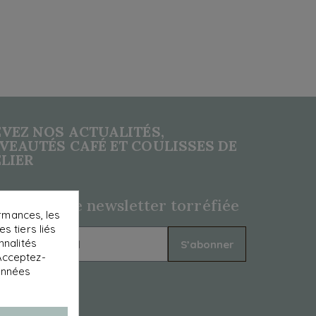
VEZ NOS ACTUALITÉS,
EAUTÉS CAFÉ ET COULISSES DE
ELIER
ignez notre newsletter torréfiée
rmances, les
s tiers liés
nnalités
S’abonner
 Acceptez-
données