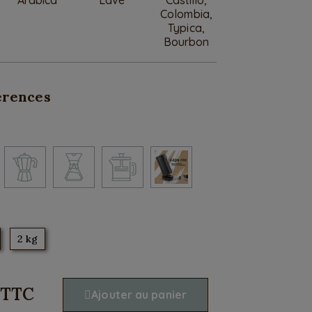
Colombia,
Typica,
Bourbon
érences
2 kg
TTC
Ajouter au panier