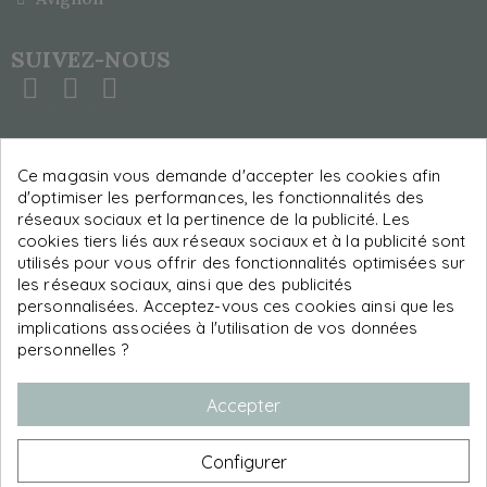
SUIVEZ-NOUS
RECEVEZ NOS ACTUALITÉS,
Ce magasin vous demande d'accepter les cookies afin
NOUVEAUTÉS CAFÉ ET COULISSES DE
d'optimiser les performances, les fonctionnalités des
L’ATELIER
réseaux sociaux et la pertinence de la publicité. Les
cookies tiers liés aux réseaux sociaux et à la publicité sont
utilisés pour vous offrir des fonctionnalités optimisées sur
Rejoignez notre newsletter torréfiée
les réseaux sociaux, ainsi que des publicités
personnalisées. Acceptez-vous ces cookies ainsi que les
implications associées à l'utilisation de vos données
S’abonner
personnelles ?
Accepter
Mentions légales
Configurer
Politiques de confidentialité